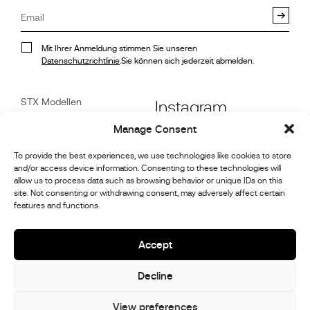
Mit Ihrer Anmeldung stimmen Sie unseren
Datenschutzrichtlinie
.Sie können sich jederzeit abmelden.
STX Modellen
Instagram
Stock
Manage Consent
Referenzen
Facebook
Motorsport-Galerie
To provide the best experiences, we use technologies like cookies to store
and/or access device information. Consenting to these technologies will
Nachrichten
Linkedin
allow us to process data such as browsing behavior or unique IDs on this
Kunden
Service
site. Not consenting or withdrawing consent, may adversely affect certain
features and functions.
Youtube
Über uns
Get in Touch
Accept
Decline
© 2026,
Stephex Group
Alle Rechte vorbehalten
View preferences