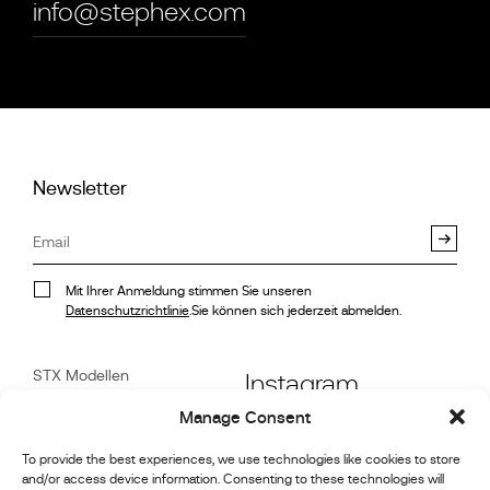
info@stephex.com
Newsletter
Mit Ihrer Anmeldung stimmen Sie unseren
Datenschutzrichtlinie
.Sie können sich jederzeit abmelden.
STX Modellen
Instagram
Stock
Manage Consent
Referenzen
Facebook
Motorsport-Galerie
To provide the best experiences, we use technologies like cookies to store
and/or access device information. Consenting to these technologies will
Nachrichten