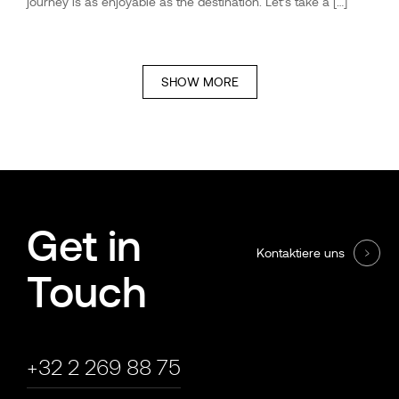
journey is as enjoyable as the destination. Let’s take a […]
SHOW MORE
Get in
Kontaktiere uns
Touch
+32 2 269 88 75