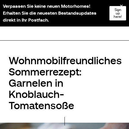
Verpassen Sie keine neuen Motorhomes!
NL
FR
EN
DE
Sign
Erhalten Sie die neuesten Bestandsupdates
up
here!
direkt in Ihr Postfach.
Wohnmobilfreundliches
Sommerrezept:
Garnelen in
Knoblauch-
Tomatensoße